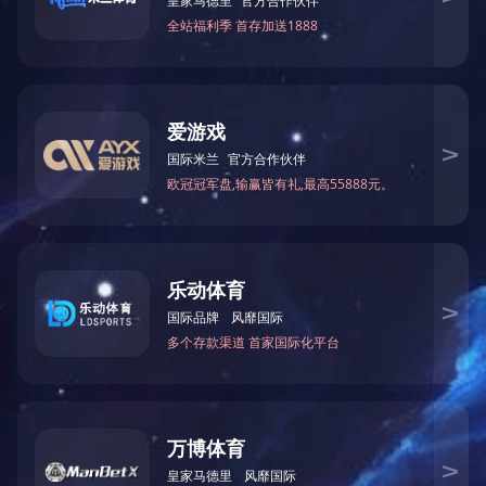
式，小电流（涓流）均 衡充电，直到充满为止。
三、仪表显示：
本充电机面板设有电压指示（电瓶充电），电流指示，充电信号，
电瓶充电 电霣指示20%-100%。电流调节（限流、有效保护电
瓶}。
四、保护功能：
充电机设有开路停止，过流保护，过热保护，反接保护，短路保
护。
五、绝缘强度：
输入端对地、机壳电阻>20MΩ。
输出端对地、机壳电阻>10MΩ。
六、工作环境：
①温度-20℃±401范围内使用。
②湿度常年平均湿度不大于451。