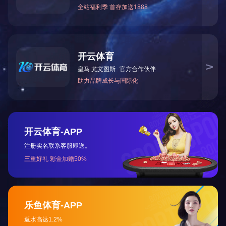
③无腐蚀性气体和导电粉尘环境内使用。
七、适用于矿灯电瓶蓄电池、电动车、UPS等各种番电池
八、充电电压
12V-24V-36V-48V-60V,充电电流为0-10A,0-15A,0-20A,0-25A,0-
30A 等
Copyright © 2018 开云官方网页版 All rights Reserved 版权所有 未经许可不得
使用、转载、摘编。
微网站首页
关于我们
产品中心
荣誉资质
厂区设备
人才招聘
新闻中心
销售网点
开云(中国)