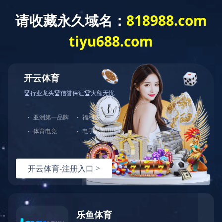
欢迎来到
开云官方网页版
的官方网站！
PRODUCT
产品分类
KC系列稳压稳流型充电机