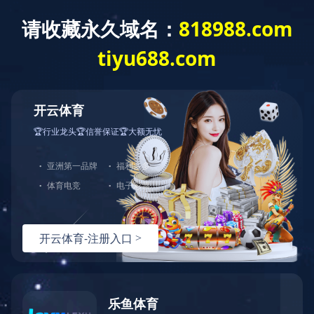
欢迎来到
开云官方网页版
的官方网站！
NEWS
新闻中心
热烈祝贺开云官方网页版的官方网站正式开通！
发布者：admin 发布时间：2019/2/21 16:35:12 点击：13309