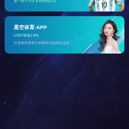
产品类别：
稳压器
产品类别：
稳压器
产品名称：SVC系列三相稳压
产品名称：TND系列单相稳
器
压器
产品类别：
电抗器
产品类别：
电抗器