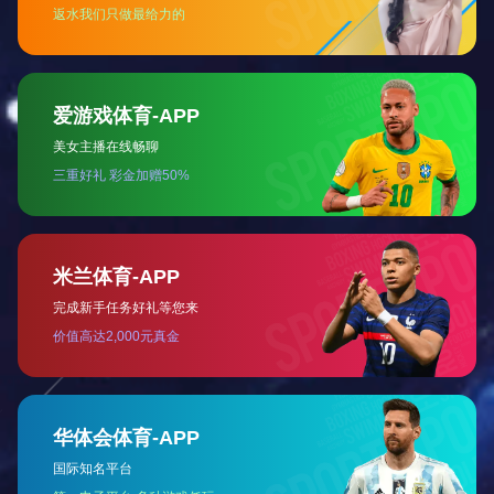
量体系认证。
查看更多 +
查看更多 +
专业生产单、三相变压器，稳压器，调压器，电抗器，充电器，逆变器，电
机启动柜等产品
产品中心
公司拥有硅钢片自动冲剪线，全自动数控平绕机、箔绕机、环形绕线
机、扁线立绕机、R型绕线机、数控雕刻机、真空压力浸烤机、全自动
铁芯数控氩焊机等先进设备。