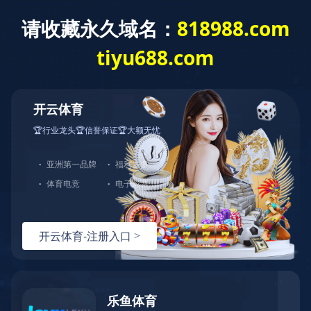
欢迎来到
开云官方网页版
的官方网站！