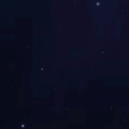
热烈祝贺开云官方网页版的官方网站正式…
开云官方网页版自创建以来，一直坚持以“质量为重、信誉为上”的
旨，不断开发，创新产 品，开…
人才招聘