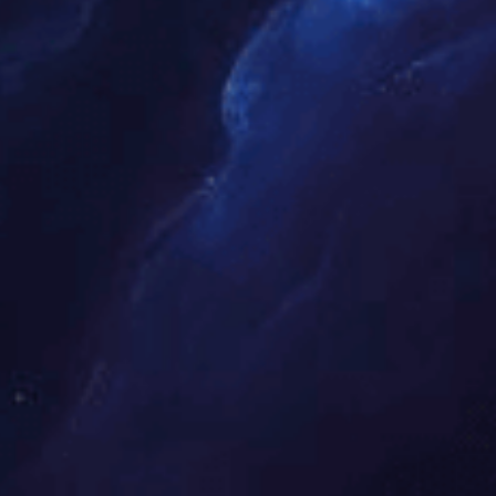
：
三相变压器
产品类别：
单相变压器
：SG系列三相干式变压器（整
产品名称：BK系列控制变压器（