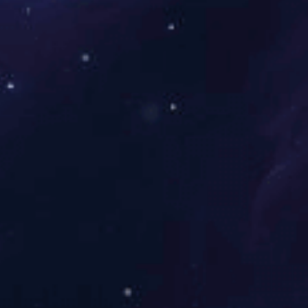
您可以在这里了解我们的最新动态
新闻中心