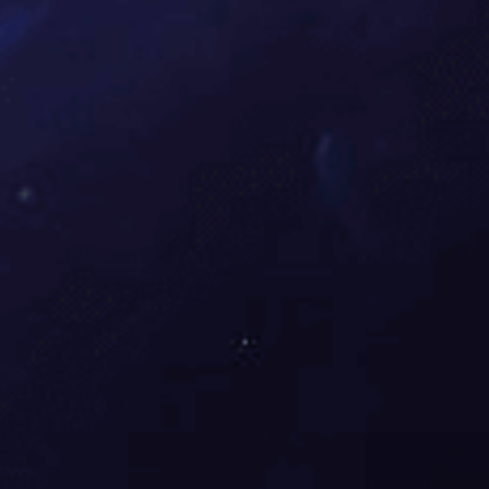
产品类别：
单相变压器
标准型）
产品名称：开云官方网页版（出口型）
查看更多 +