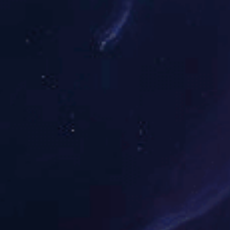
专业生产单、三相变压器，稳压器，调压器，电抗器，充电器，
产品中心
公司拥有硅钢片自动冲剪线，全自动数控平绕机、箔绕机、