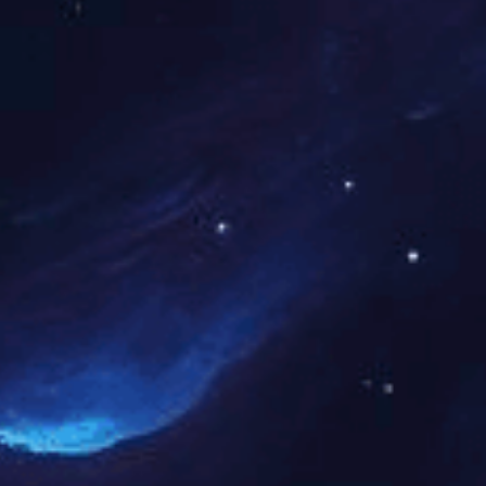
产品类别：
三相变压器
产品类别
产品名称：SSG系列三相伺服变压器
产品名称
流）
注重产品开发、研制的同时，不断加强质量管理
荣誉资质