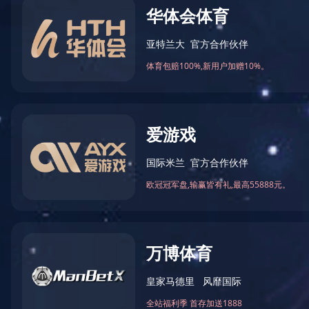
坚持以“专业成就品质、服务铸造竞争力”为理念
关于我们