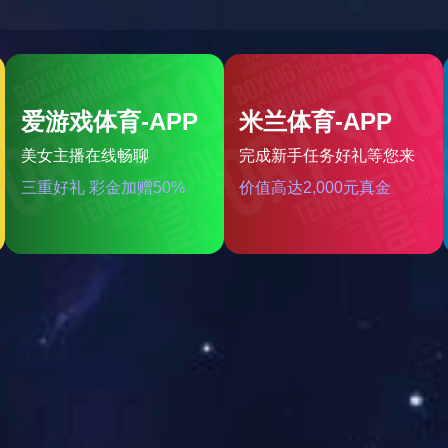
，开拓市场，与众多科研单位，高等院校进行紧密合作并聘请高级工程师
环形绕线机、扁线立绕机、R型绕线机、数控雕刻机、真空压力浸烤机、全
企业文化
顾客至上、锐意进取”的经营理念。我们
公司在注重产品开发，研制的同时，
誉，我们将一如既往，努力创造辉煌！
管理，并全面通过了CE认证、CQC认证及
国际质量体系认证。
 +
查看更多 +