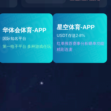
作指导。
自动铁芯数控氩焊机等先进设备。
开云(中国)
不断加强质量
厂址：青岛即墨区小韩村工业园
ISO9001
电话：0532-88564000
传真：0532-88563775
查看更多 +