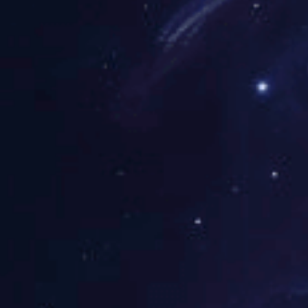
产品类别：
稳压器
产品类别
产品名称：SVC系列三相稳压器
产品名称