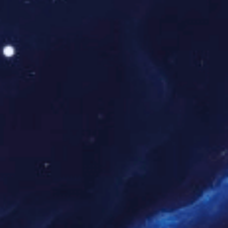
：
稳压器
产品类别：
电抗器
：TND系列单相稳压器
产品名称：KSG系列输出电抗器