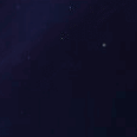
专业生产单、三相变压器，稳压器，调压器，电